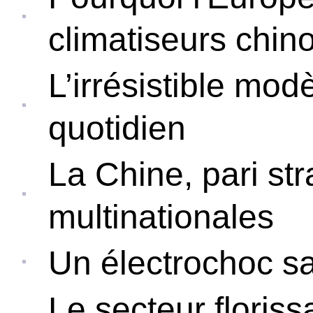
climatiseurs chino
L’irrésistible mod
quotidien
La Chine, pari st
multinationales
Un électrochoc sa
Le secteur floris