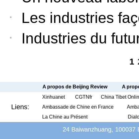
Les industries faç
Industries du futur
1
A propos de Beijing Review
A propo
Xinhuanet
CGTNfr
China Tibet Onli
Liens:
Ambassade de Chine en France
Amba
La Chine au Présent
Dial
24 Baiwanzhuang, 100037 Be