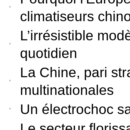
climatiseurs chino
L’irrésistible mod
quotidien
La Chine, pari st
multinationales
Un électrochoc sa
Le secteur floris