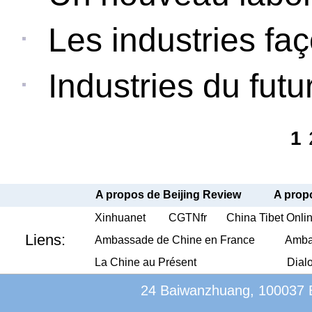
Les industries faç
Industries du futur
1
A propos de Beijing Review
A propo
Xinhuanet
CGTNfr
China Tibet Onli
Liens:
Ambassade de Chine en France
Amba
La Chine au Présent
Dial
24 Baiwanzhuang, 100037 Be