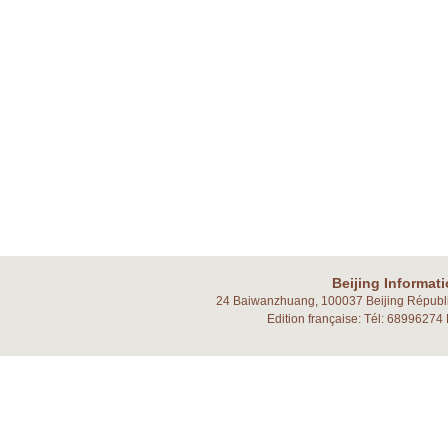
Beijing Informat
24 Baiwanzhuang, 100037 Beijing Républi
Edition française: Tél: 6899627