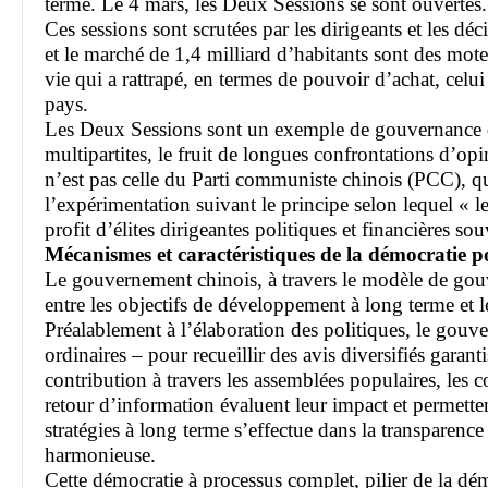
terme. Le 4 mars, les Deux Sessions se sont ouvertes
Ces sessions sont scrutées par les dirigeants et les d
et le marché de 1,4 milliard d’habitants sont des mot
vie qui a rattrapé, en termes de pouvoir d’achat, celui
pays.
Les Deux Sessions sont un exemple de gouvernance dé
multipartites, le fruit de longues confrontations d’op
n’est pas celle du Parti communiste chinois (PCC), qu
l’expérimentation suivant le principe selon lequel « le
profit d’élites dirigeantes politiques et financières so
Mécanismes et caractéristiques de la démocratie p
Le gouvernement chinois, à travers le modèle de gouv
entre les objectifs de développement à long terme et l
Préalablement à l’élaboration des politiques, le gouver
ordinaires – pour recueillir des avis diversifiés garan
contribution à travers les assemblées populaires, les
retour d’information évaluent leur impact et permette
stratégies à long terme s’effectue dans la transparence
harmonieuse.
Cette démocratie à processus complet, pilier de la démo