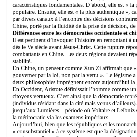
caractéristiques fondamentales. D’abord, elle est « la p
populaire. Ensuite, elle est « la plus authentique », c
par divers canaux à l’encontre des décisions contraires
Chine, porté par la fluidité de la prise de décision, d
Différences entre les démocraties occidentale et ch
Il est pertinent d’invoquer l’histoire en remontant à
dès le Ve siècle avant Jésus-Christ. Cette rupture répo
combattants en Chine. Les deux régions devaient répondr
stabilité.
En Chine, un penseur comme Xun Zi affirmait que « la 
gouverner par la loi, non par la vertu ». Le légisme a
deux philosophies imprègnent encore aujourd’hui la g
En Occident, Aristote définissait l’homme comme un « 
citoyens vertueux. C’est ainsi que la démocratie représ
(individus résidant dans la cité mais venus d’ailleurs)
jusqu’aux Lumières – période où Voltaire et Leibniz sou
la méritocratie via les examens impériaux.
Aujourd’hui, bien que les républiques et les monarchi
« consubstantiel » à ce système est que la désignation 