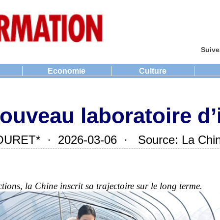
Suive
Economie
Culture
ouveau laboratoire d’
RET* · 2026-03-06 · Source: La Chine
tions, la Chine inscrit sa trajectoire sur le long terme.