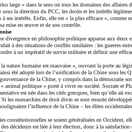
lus large » dans le sens où tous les domaines des affaires de 
ar sous la direction du PCC, les droits et les intérêts légiti
 à ses intérêts. Enfin, elle est « la plus efficace », comme
e sa mise en œuvre et de son contrôle.
inoise
 une divergence en philosophie politique apparue aux deux ex
ndait à des situations de conflits similaires : les guerres 
e à un impératif de survie militaire et définir une efficaci
nature humaine est mauvaise », ouvrant la porte au légisme
 ainsi été adopté lors de l’unification de la Chine sous les 
ouvernance de la Chine, y compris dans la démocratie soci
animal politique » porté à vivre en société. Socrate et Pl
entative est née dans les cités grecques, bien qu’elle ait ex
. Si les monarchies de droit divin se sont ensuite développé
lignaient l’influence de la Chine – les élites occidentales 
es constitutionnelles se soient généralisées en Occident, el
des décideurs est liée à leur élection, donc à la satisfaction