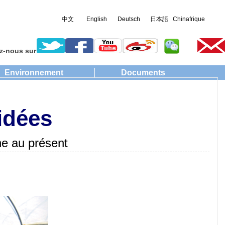
中文
English
Deutsch
日本語
Chinafrique
z-nous sur
Environnement
Documents
idées
 au présent