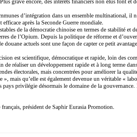
lus grave encore, des intérêts financiers non élus font et 
mmunes d’intégration dans un ensemble multinational, il n’
t efficace après la Seconde Guerre mondiale.
tables de la démocratie chinoise en termes de stabilité et 
res de l’Opium. Depuis la politique de réforme et d’ouvert
de douane actuels sont une façon de capter ce petit avantage
ision est scientifique, démocratique et rapide, loin des co
afin de réaliser un développement rapide et à long terme dans 
endes électorales, mais concentrées pour améliorer la qualit
e », mais qu’elle est également devenue un véritable « lab
res pays privilégie désormais le domaine de la gouvernance
ançais, président de Saphir Eurasia Promotion.