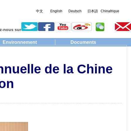
中文
English
Deutsch
日本語
Chinafrique
z-nous sur
Environnement
Documents
nnuelle de la Chine
ion